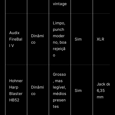
vintage
Limpo,
punch
Audix
Dinâmi
moder
FireBal
Sim
XLR
co
no, boa
l V
rejeiçã
o
Grosso
Hohner
, mas
Jack de
Harp
Dinâmi
legível,
Sim
6,35
Blaster
co
médios
mm
HB52
presen
tes