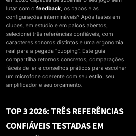
COMPATIBILIDADE
lutar com o
feedback
, os cabos e as
3. AVALIAÇÕES SONORAS: O QUE DÃO ESTES TRÊS
configurações intermináveis? Após testes em
MICROFONES NA PRÁTICA
clubes, em estúdio e em palcos abertos,
4. CONFIGURAÇÕES TIPO: DO BAR AO ESTÚDIO
selecionei três referências confiáveis, com
5. ACESSÓRIOS ÚTEIS PARA UM SOM CONTROLADO
caracteres sonoros distintos e uma ergonomia
real para a pegada “cupping”. Este guia
6. TÉCNICA DE TOCAR: TIRAR PROVEITO DO “CUPPING”
compartilha retornos concretos, comparações
7. LIMITAR O FEEDBACK SEM SACRIFICAR O CARÁTER
fáceis de ler e conselhos práticos para escolher
8. MANUTENÇÃO E CONFIABILIDADE A LONGO PRAZO
um microfone coerente com seu estilo, seu
amplificador e seu orçamento.
9. ALTERNATIVAS CRÍVEIS FORA DO “BULLET”
10. MÉTODO RÁPIDO PARA TESTAR ANTES DE COMPRAR
TOP 3 2026: TRÊS REFERÊNCIAS
11. MEU VEREDITO 2026: QUAL MICRO PARA QUAL
PERFIL?
CONFIÁVEIS TESTADAS EM