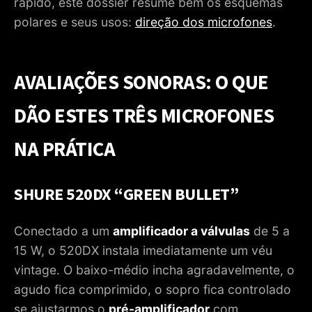
rápido, este dossier resume bem os esquemas
polares e seus usos:
direção dos microfones
.
AVALIAÇÕES SONORAS: O QUE
DÃO ESTES TRÊS MICROFONES
NA PRÁTICA
SHURE 520DX “GREEN BULLET”
Conectado a um
amplificador a válvulas
de 5 a
15 W, o 520DX instala imediatamente um véu
vintage. O baixo-médio incha agradavelmente, o
agudo fica comprimido, o sopro fica controlado
se ajustarmos o
pré-amplificador
com