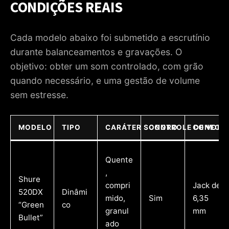
CONDIÇÕES REAIS
Cada modelo abaixo foi submetido a escrutínio
durante balanceamentos e gravações. O
objetivo: obter um som controlado, com grão
quando necessário, e uma gestão de volume
sem estresse.
MODELO
TIPO
CARÁTER SONORO
CONTROLE DE VOLU
CONECTI
Quente
,
Shure
compri
Jack de
520DX
Dinâmi
mido,
Sim
6,35
“Green
co
granul
mm
Bullet”
ado