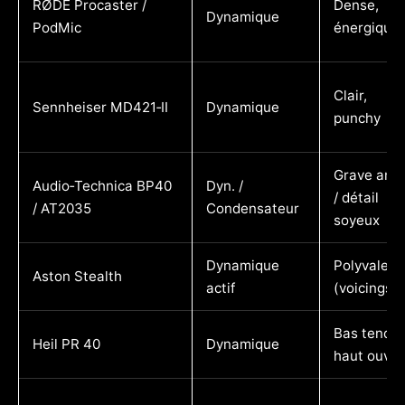
RØDE Procaster /
Dense,
Dynamique
PodMic
énergique
Clair,
Sennheiser MD421‑II
Dynamique
punchy
Grave amp
Audio‑Technica BP40
Dyn. /
/ détail
/ AT2035
Condensateur
soyeux
Dynamique
Polyvalent
Aston Stealth
actif
(voicings)
Bas tendu,
Heil PR 40
Dynamique
haut ouver