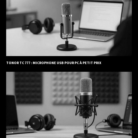
TONOR TC 777 : MICROPHONE USB POUR PC À PETIT PRIX