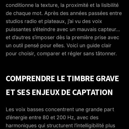
3. DYNAMIQUE, CONDENSATEUR OU RUBAN : QUELLE
conditionne la texture, la proximité et la lisibilité
TECHNOLOGIE SERT LE MIEUX UNE VOIX BASSE ?
de chaque mot. Après des années passées entre
4. LES CRITÈRES D’ACHAT QUI COMPTENT VRAIMENT
studios radio et plateaux, j’ai vu des voix
POUR UNE VOIX GRAVE
puissantes s’éteindre avec un mauvais capteur…
5. MODÈLES RECONNUS POUR FLATTER LES TIMBRES
et d’autres s’imposer dès la première prise avec
GRAVES
un outil pensé pour elles. Voici un guide clair
6. RÉGLAGES ET TECHNIQUE DE PRISE : CE QUI FAIT
pour choisir, comparer et régler sans tâtonner.
GAGNER DES HEURES EN POST‑PROD
7. ERREURS FRÉQUENTES QUI ÉTOUFFENT LES VOIX
GRAVES
COMPRENDRE LE TIMBRE GRAVE
8. TROIS CAS CONCRETS OBSERVÉS EN CABINE
ET SES ENJEUX DE CAPTATION
9. USB, XLR ET WORKFLOW : QUELLE VOIE CHOISIR
SELON LE PROJET ?
Les voix basses concentrent une grande part
10. PRÉPARER LA PIÈCE : L’INGRÉDIENT DISCRET QUI FAIT
SONNER LE GRAVE
d’énergie entre 80 et 200 Hz, avec des
harmoniques qui structurent l’intelligibilité plus
11. CHECK‑LIST EXPRESS AVANT D’ACHETER