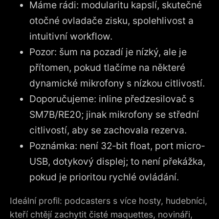
Máme rádi: modularitu kapslí, skutečné
otočné ovladače zisku, spolehlivost a
intuitivní workflow.
Pozor: šum na pozadí je nízký, ale je
přítomen, pokud tlačíme na některé
dynamické mikrofony s nízkou citlivostí.
Doporučujeme: inline předzesilovač s
SM7B/RE20; jinak mikrofony se střední
citlivostí, aby se zachovala rezerva.
Poznámka: není 32‑bit float, port micro-
USB, dotykový displej; to není překážka,
pokud je prioritou rychlé ovládání.
Ideální profil: podcasters s více hosty, hudebníci,
kteří chtějí zachytit čisté maquettes, novináři,