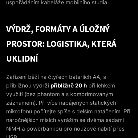
uspořádáním kabeláže mobilního studia.
VÝDRŽ, FORMÁTY A ÚLOŽNÝ
PROSTOR: LOGISTIKA, KTERÁ
UKLIDNÍ
Zařízení běží na čtyřech bateriích AA, s
přibližnou výdrží
přibližně 20 h
při lehkém
využití (bez phantom a s komprimovaným
záznamem). Při více napájených statických
mikrofonů počítejte spíše s delším natáčením. Při
náročnějších misích vyrážím se dvěma sadami
NiMH a powerbankou pro nouzové nabití přes
USB.