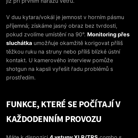
již při prvním nárazu větru.
V duu kytara/vokál je jemnost v horním pásmu
příjemná; získáme jasný obraz bez tvrdosti,
pokud zvolíme umístění na 90°.
Monitoring přes
sluchátka
umožňuje okamžitě korigovat příliš
těžkou ruku na struny nebo příliš blízké ústní
kontakt. U kamerového interview pomůže
shotgun na kapsli vyřešit řadu problémů s
prostředím.
FUNKCE, KTERÉ SE POČÍTAJÍ V
KAŽDODENNÍM PROVOZU
Máte k dispozici
4 vstupy XLR/TRS
combo s