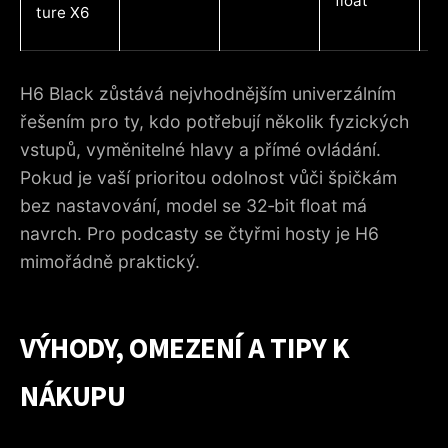
float
ál
ture X6
H6 Black zůstává nejvhodnějším univerzálním
řešením pro ty, kdo potřebují několik fyzických
vstupů, vyměnitelné hlavy a přímé ovládání.
Pokud je vaší prioritou odolnost vůči špičkám
bez nastavování, model se 32‑bit float má
navrch. Pro podcasty se čtyřmi hosty je H6
mimořádně praktický.
VÝHODY, OMEZENÍ A TIPY K
NÁKUPU