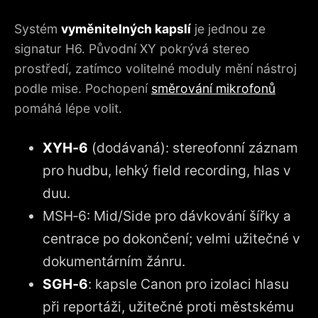
Systém
vyměnitelných kapslí
je jednou ze
signatur H6. Původní XY pokrývá stereo
prostředí, zatímco volitelné moduly mění nástroj
podle mise. Pochopení
směrování mikrofonů
pomáhá lépe volit.
XYH‑6
(dodávaná): stereofonní záznam
pro hudbu, lehký field recording, hlas v
duu.
MSH‑6: Mid/Side pro dávkování šířky a
centrace po dokončení; velmi užitečné v
dokumentárním žánru.
SGH‑6
: kapsle Canon pro izolaci hlasu
při reportáži, užitečné proti městskému