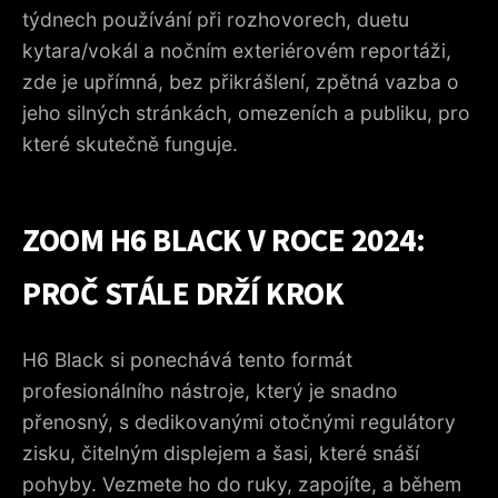
PROVOZU
týdnech používání při rozhovorech, duetu
4. VYMĚNITELNÉ KAPSLE: DOLADĚNÍ ZÁZNAMU PODLE
kytara/vokál a nočním exteriérovém reportáži,
ZVUKOVÉHO PROSTŘEDÍ
zde je upřímná, bez přikrášlení, zpětná vazba o
5. KONEKTIVITA A ZVUKOVÉ ROZHRANÍ: PŘIPOJENO ZA
jeho silných stránkách, omezeních a publiku, pro
VŠECH OKOLNOSTÍ
které skutečně funguje.
6. VÝDRŽ, FORMÁTY A ÚLOŽNÝ PROSTOR: LOGISTIKA,
KTERÁ UKLIDNÍ
ZOOM H6 BLACK V ROCE 2024:
7. RYCHLÉ SROVNÁNÍ: H6 BLACK VERSUS SOUČASNÉ
ALTERNATIVY
PROČ STÁLE DRŽÍ KROK
8. VÝHODY, OMEZENÍ A TIPY K NÁKUPU
9. UŽITEČNÉ PŘÍSLUŠENSTVÍ A DOPORUČENÝ POSTUP
H6 Black si ponechává tento formát
WORKFLOW
profesionálního nástroje, který je snadno
10. ZÁVĚR 2024: PRO KOHO JE ZOOM H6 BLACK TOU
přenosný, s dedikovanými otočnými regulátory
SPRÁVNOU VOLBOU?
zisku, čitelným displejem a šasi, které snáší
pohyby. Vezmete ho do ruky, zapojíte, a během