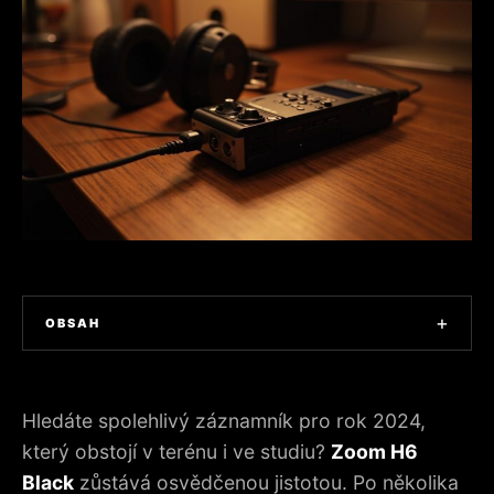
+
OBSAH
1. ZOOM H6 BLACK V ROCE 2024: PROČ STÁLE DRŽÍ KROK
2. OVLÁDÁNÍ ZVUKU: NAŠE TESTOVÁNÍ V TERÉNU A VE
Hledáte spolehlivý záznamník pro rok 2024,
STUDIU
který obstojí v terénu i ve studiu?
Zoom H6
3. FUNKCE, KTERÉ SE POČÍTAJÍ V KAŽDODENNÍM
Black
zůstává osvědčenou jistotou. Po několika