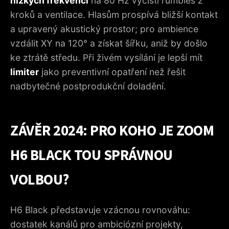
nízkých frekvencí
na 80 Hz vyčistí rumbles z
kroků a ventilace. Hlasům prospívá bližší kontakt
a upravený akustický prostor; pro ambience
vzdálit XY na 120° a získat šířku, aniž by došlo
ke ztrátě středu. Při živém vysílání je lepší mít
limiter
jako preventivní opatření než řešit
nadbytečné postprodukční doladění.
ZÁVĚR 2024: PRO KOHO JE ZOOM
H6 BLACK TOU SPRÁVNOU
VOLBOU?
H6 Black představuje vzácnou rovnováhu:
dostatek kanálů pro ambiciózní projekty,