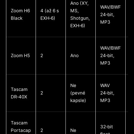
Ano (XY,
WAV/BWF
Zoom H6
4 (až 6 s
MS,
M
24‑bit,
Black
EXH‑6)
Shotgun,
ál
MP3
EXH‑6)
WAV/BWF
Zoom H5
2
Ano
24‑bit,
S
MP3
Ne
WAV
Tascam
2
(pevné
24‑bit,
S
DR‑40X
kapsle)
MP3
Tascam
32‑bit
M
Portacap
2
Ne