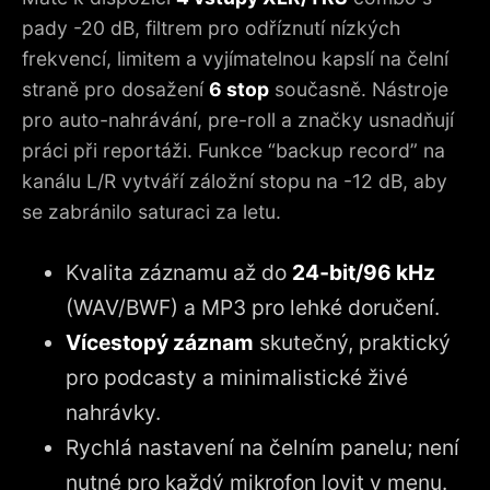
pady -20 dB, filtrem pro odříznutí nízkých
frekvencí, limitem a vyjímatelnou kapslí na čelní
straně pro dosažení
6 stop
současně. Nástroje
pro auto-nahrávání, pre-roll a značky usnadňují
práci při reportáži. Funkce “backup record” na
kanálu L/R vytváří záložní stopu na -12 dB, aby
se zabránilo saturaci za letu.
Kvalita záznamu až do
24‑bit/96 kHz
(WAV/BWF) a MP3 pro lehké doručení.
Vícestopý záznam
skutečný, praktický
pro podcasty a minimalistické živé
nahrávky.
Rychlá nastavení na čelním panelu; není
nutné pro každý mikrofon lovit v menu.