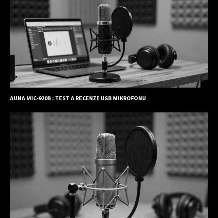
AUNA MIC-920B : TEST A RECENZE USB MIKROFONU