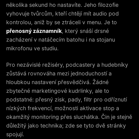
několika sekund ho nastavíte. Jeho filozofie
vyhovuje tvůrcům, kteří chtějí mít audio pod
kontrolou, aniž by se ztráceli v menu. Je to
přenosný záznamník
, který snáší drsné
zacházení v natáčecím batohu i na stojanu
mikrofonu ve studiu.
Pro nezávislé režiséry, podcastery a hudebníky
zůstává rovnováha mezi jednoduchostí a
hloubkou nastavení přesvědčivá. Žádné
zbytečné marketingové kudrlinky, ale to
podstatné: přesný zisk, pady, filtr pro odříznutí
nízkých frekvencí, možnosti aktivace stop a
okamžitý monitoring přes sluchátka. Čin je stejně
důležitý jako technika; zde se tyto dvě stránky
spojují.