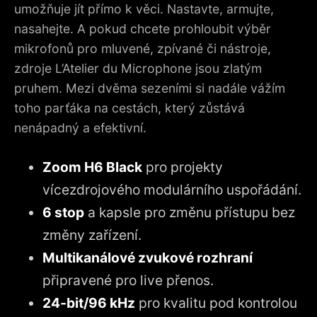
umožňuje jít přímo k věci. Nastavte, armujte,
nasahejte. A pokud chcete prohloubit výběr
mikrofonů pro mluvené, zpívané či nástroje,
zdroje L’Atelier du Microphone jsou zlatým
pruhem. Mezi dvěma sezeními si nadále vážím
toho parťáka na cestách, který zůstává
nenápadný a efektivní.
Zoom H6 Black
pro projekty
vícezdrojového modulárního uspořádání.
6 stop
a kapsle pro změnu přístupu bez
změny zařízení.
Multikanálové zvukové rozhraní
připravené pro live přenos.
24‑bit/96 kHz
pro kvalitu pod kontrolou