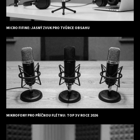
MICRO FIFINE: JASNÝ ZVUK PRO TVŮRCE OBSAHU
MIKROFONY PRO PŘÍČNOU FLÉTNU: TOP 3 V ROCE 2026