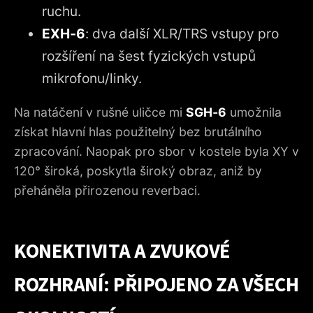
ruchu.
EXH‑6
: dva další XLR/TRS vstupy pro
rozšíření na šest fyzických vstupů
mikrofonu/linky.
Na natáčení v rušné uličce mi
SGH‑6
umožnila
získat hlavní hlas použitelný bez brutálního
zpracování. Naopak pro sbor v kostele byla XY v
120° široká, poskytla široký obraz, aniž by
přeháněla přirozenou reverbaci.
KONEKTIVITA A ZVUKOVÉ
ROZHRANÍ: PŘIPOJENO ZA VŠECH