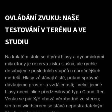
OVLÁDÁNÍ ZVUKU: NAŠE
TESTOVÁNÍ V TERÉNU A VE
STUDIU
Na kulatém stole se čtyřmi hlasy a dynamickými
mikrofony je rezerva zisku slušná, ale rychle
dosahujeme posledních stupňů u náročnějších
modelů. Hlasy zůstávají čisté, pokud správně
dávkujeme prostor a vzdálenosti; i velmi jemné
hlasy ocení inline předzesilovač typu Cloudlifter.
Venku se pár X/Y chová věrohodně ve stereu;
seriózní windscreen se stává nepostradatelným