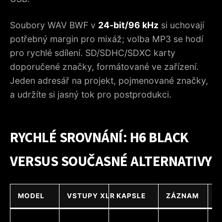
Soubory WAV BWF v
24‑bit/96 kHz
si uchovají
potřebný margin pro mixáž; volba MP3 se hodí
pro rychlé sdílení. SD/SDHC/SDXC karty
doporučené značky, formátované ve zařízení.
Jeden adresář na projekt, pojmenované značky,
a udržíte si jasný tok pro postprodukci.
RYCHLÉ SROVNÁNÍ: H6 BLACK
VERSUS SOUČASNÉ ALTERNATIVY
MODEL
VSTUPY XLR
KAPSLE
ZÁZNAM
U