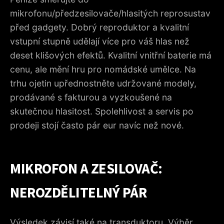
mikrofonu/předzesilovače/hlasitých reprosustav
před gadgety. Dobrý reproduktor a kvalitní
vstupní stupně udělají více pro váš hlas než
deset klišových efektů. Kvalitní vnitřní baterie má
cenu, ale mění hru pro nomádské umělce. Na
trhu ojetin upřednostněte udržované modely,
prodávané s fakturou a vyzkoušené na
skutečnou hlasitost. Spolehlivost a servis po
prodeji stojí často pár eur navíc než nové.
MIKROFON A ZESILOVAČ:
NEROZDĚLITELNÝ PÁR
Výsledek závisí také na transduktoru. Výběr