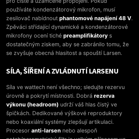
pro čisté a uzamčené propojení. Pokud
používáte kondenzátorový mikrofon, musí
zesilovač nabídnout
phantomové napájení 48 V
.
Zpěváci střídající dynamické a kondenzátorové
mikrofony ocení tiché
preamplifikátory
s
dostatečným ziskem, aby se zabránilo tomu, že
se zvyšuje obecná hlasitost a spouští Larsen.
SÍLA, ŠÍŘENÍ A ZVLÁDNUTÍ LARSENU
Síla ve wattech není všechno; sledujte rezervu
úrovně a pokrytí místnosti. Dobrá
rezerva
výkonu (headroom)
udrží váš hlas čistý ve
špičkách. Dedikované výškové reproduktory
nebo koaxiální systémy zlepšují artikulaci.
Procesor
anti-larsen
nebo alespoň