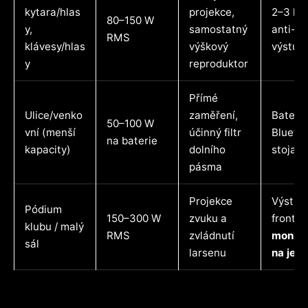
kytara/hlas
projekce,
2–3 kan
80–150 W
y,
samostatný
anti-la
RMS
klávesy/hlas
výškový
výstup 
y
reproduktor
Přímé
Ulice/venko
zaměření,
Baterie
50–100 W
vní (menší
účinný filtr
Bluetoo
na baterie
kapacity)
dolního
stojan 
pásma
Projekce
Výstup
Pódium
150–300 W
zvuku a
front a
klubu / malý
RMS
zvládnutí
monito
sál
larsenu
na jevi