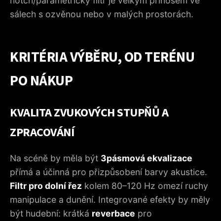
notch/parametrický filtr je velkým přínosem ve
sálech s ozvěnou nebo v malých prostorách.
KRITÉRIA VÝBĚRU, OD TERÉNU
PO NÁKUP
KVALITA ZVUKOVÝCH STUPŇŮ A
ZPRACOVÁNÍ
Na scéně by měla být
3pásmová ekvalizace
přímá a účinná pro přizpůsobení barvy akustice.
Filtr pro dolní řez
kolem 80–120 Hz omezí ruchy
manipulace a dunění. Integrované efekty by měly
být hudební: krátká
reverbace
pro