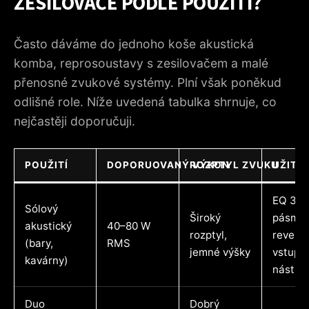
ZESILOVAČE PODLE POUŽITÍ?
Často dáváme do jednoho koše akustická
komba, reprosoustavy s zesilovačem a malé
přenosné zvukové systémy. Plní však poněkud
odlišné role. Níže uvedená tabulka shrnuje, co
nejčastěji doporučuji.
POUŽITÍ
DOPORUOVANÝ VÝKON
ROZPTYL ZVUKU
UŽITE
EQ 3
Sólový
Široký
pásma,
akustický
40–80 W
rozptyl,
reverb,
(bary,
RMS
jemné výšky
vstup p
kavárny)
nástroj
Duo
Dobrý