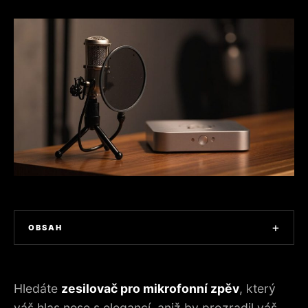
+
OBSAH
1. CO BY MĚL SKUTEČNÝ VOKÁLNÍ ZESILOVAČ SKUTEČNĚ
POSKYTOVAT
Hledáte
zesilovač pro mikrofonní zpěv
, který
2. KRITÉRIA VÝBĚRU, OD TERÉNU PO NÁKUP
váš hlas nese s elegancí, aniž by prozradil váš