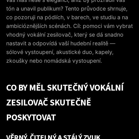
3. JAKÝ „TYP“ VOKÁLNÍHO ZESILOVAČE PODLE POUŽITÍ?
tón a unavil publikum? Tento průvodce shrnuje,
co pozoruji na pódiích, v barech, ve studiu a na
4. ZKUŠENÉ PŘÍKLADY: KONFIGURACE, KTERÉ
PROKÁZALY SVOU ÚČINNOST
ambicióznějších scénách. Cíl: pomoci vám vybrat
vhodný vokální zesilovač, který se dá snadno
5. MODELY, NA KTERÉ SE VYPLATÍ DÍVAT V ROCE 2026
nastavit a odpovídá vaší hudební realitě —
6. RYCHLÁ NASTAVENÍ PRO ČISTÝ ZPĚV
sólové vystoupení, akustické duo, kapely,
7. BUDGET : KDE INVESTOVAT PRIORITNĚ ?
zkoušky nebo nomádská vystoupení.
8. MIKROFON A ZESILOVAČ: NEROZDĚLITELNÝ PÁR
9. CHECK-LIST D’ACHAT RAPIDE
CO BY MĚL SKUTEČNÝ VOKÁLNÍ
10. POSLEDNÍ ORIENTAČNÍ BOD PŘED OBJEDNÁNÍM
ZESILOVAČ SKUTEČNĚ
POSKYTOVAT
VĚRNÝ, ČITELNÝ A STÁLÝ ZVUK